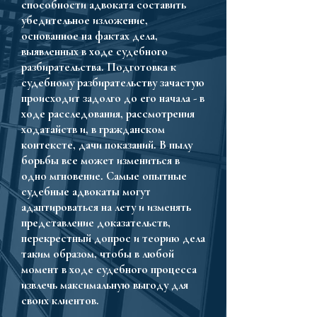
способности адвоката составить
убедительное изложение,
основанное на фактах дела,
выявленных в ходе судебного
разбирательства. Подготовка к
судебному разбирательству зачастую
происходит задолго до его начала - в
ходе расследования, рассмотрения
ходатайств и, в гражданском
контексте, дачи показаний. В пылу
борьбы все может измениться в
одно мгновение. Самые опытные
судебные адвокаты могут
адаптироваться на лету и изменять
представление доказательств,
перекрестный допрос и теорию дела
таким образом, чтобы в любой
момент в ходе судебного процесса
извлечь максимальную выгоду для
своих клиентов.